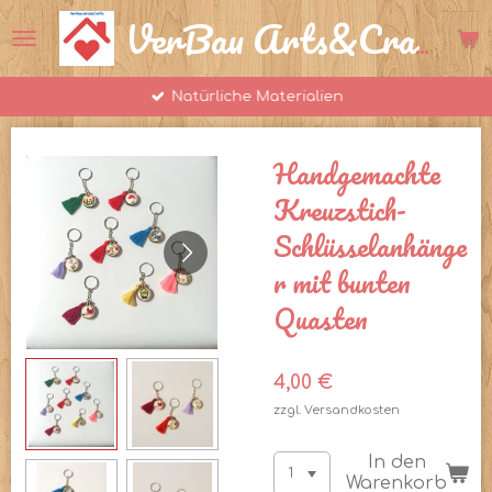
Zum
VerBau Arts&Crafts
Hauptinhalt
springen
Natürliche Materialien
Handgemachte
Kreuzstich-
Schlüsselanhänge
r mit bunten
Quasten
4,00 €
zzgl. Versandkosten
In den
Warenkorb