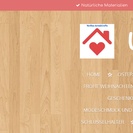
Natürliche Materialien
Zum
Hauptinhalt
springen
HOME
OSTER
FROHE WEIHNACHTE
GESCHENKE
MODESCHMUCK UND
SCHLÜSSELHALTER