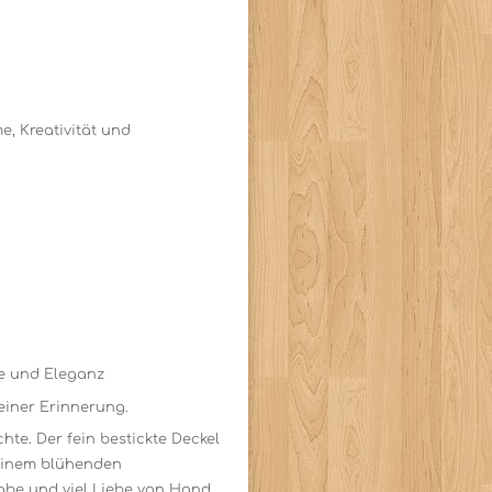
e, Kreativität und
me und Eleganz
iner Erinnerung.
te. Der fein bestickte Deckel
einem blühenden
abe und viel Liebe von Hand