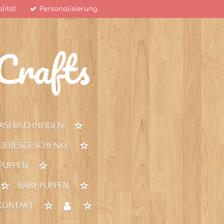
lität
Personalisierung
rafts
ASERSCHNEIDEN
 LIEBESGESCHENKE
 PUPPEN
BABY-PUPPEN
KONTAKT