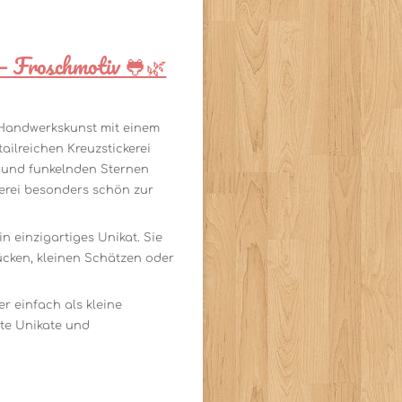
 – Froschmotiv 🐸🌿
e Handwerkskunst mit einem
ailreichen Kreuzstickerei
en und funkelnden Sternen
kerei besonders schön zur
in einzigartiges Unikat. Sie
cken, kleinen Schätzen oder
 einfach als kleine
gte Unikate und