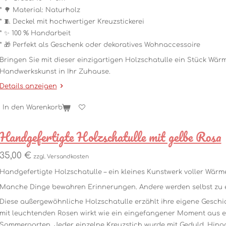
* 🌳 Material: Naturholz
* 🧵 Deckel mit hochwertiger Kreuzstickerei
* ✨ 100 % Handarbeit
* 🎁 Perfekt als Geschenk oder dekoratives Wohnaccessoire
Bringen Sie mit dieser einzigartigen Holzschatulle ein Stück Wärm
Handwerkskunst in Ihr Zuhause.
Details anzeigen
In den Warenkorb
Handgefertigte Holzschatulle mit gelbe Rosa
35,00 €
zzgl. Versandkosten
Handgefertigte Holzschatulle – ein kleines Kunstwerk voller Wär
Manche Dinge bewahren Erinnerungen. Andere werden selbst zu e
Diese außergewöhnliche Holzschatulle erzählt ihre eigene Geschich
mit leuchtenden Rosen wirkt wie ein eingefangener Moment aus 
Sommergarten. Jeder einzelne Kreuzstich wurde mit Geduld, Hing