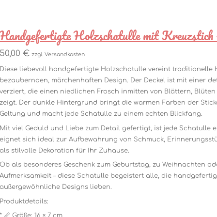
Handgefertigte Holzschatulle mit Kreuzstich
50,00 €
zzgl. Versandkosten
Diese liebevoll handgefertigte Holzschatulle vereint traditionell
bezaubernden, märchenhaften Design. Der Deckel ist mit einer det
verziert, die einen niedlichen Frosch inmitten von Blättern, Blüt
zeigt. Der dunkle Hintergrund bringt die warmen Farben der Stic
Geltung und macht jede Schatulle zu einem echten Blickfang.
Mit viel Geduld und Liebe zum Detail gefertigt, ist jede Schatulle e
eignet sich ideal zur Aufbewahrung von Schmuck, Erinnerungsstü
als stilvolle Dekoration für Ihr Zuhause.
Ob als besonderes Geschenk zum Geburtstag, zu Weihnachten oder
Aufmerksamkeit – diese Schatulle begeistert alle, die handgeferti
außergewöhnliche Designs lieben.
Produktdetails:
* 📏 Größe: 16 × 7 cm