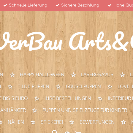
Schnelle Lieferung
Sichere Bezahlung
Hohe Qua
VerBau Arts&C
N
HAPPY HALLOWEEN
LASERGRAVUR
L
N
TILDE-PUPPEN
GRUSELPUPPEN
LOVE,
 BIS 5 EURO
IHRE BESTELLUNGEN
INTERIEUR
 ANHÄNGER
PUPPEN UND SPIELZEUGE FÜR KINDER
NÄHEN
STICKEREI
BEWERTUNGEN