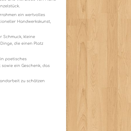
nzelstück.
errahmen ein wertvolles
ioneller Handwerkskunst,
ür Schmuck, kleine
Dinge, die einen Platz
ein poetisches
 sowie ein Geschenk, das
Handarbeit zu schätzen