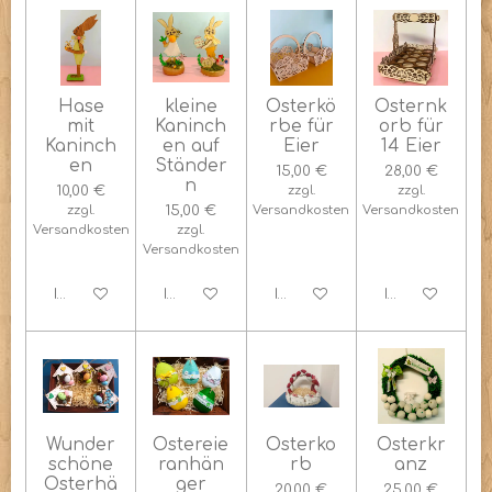
Hase
kleine
Osterkö
Osternk
mit
Kaninch
rbe für
orb für
Kaninch
en auf
Eier
14 Eier
en
Ständer
15,00 €
28,00 €
n
10,00 €
zzgl.
zzgl.
zzgl.
15,00 €
Versandkosten
Versandkosten
Versandkosten
zzgl.
Versandkosten
In den Warenkorb
In den Warenkorb
In den Warenkorb
In den Warenk
Wunder
Ostereie
Osterko
Osterkr
schöne
ranhän
rb
anz
Osterhä
ger
20,00 €
25,00 €