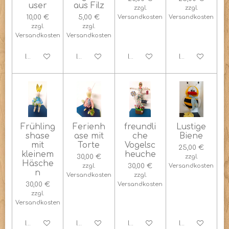
user
aus Filz
zzgl.
zzgl.
10,00 €
5,00 €
Versandkosten
Versandkosten
zzgl.
zzgl.
Versandkosten
Versandkosten
In den Warenkorb
In den Warenkorb
In den Warenkorb
In den Warenk
Frühling
Ferienh
freundli
Lustige
shase
ase mit
che
Biene
mit
Torte
Vogelsc
25,00 €
kleinem
heuche
30,00 €
zzgl.
Häsche
zzgl.
30,00 €
Versandkosten
n
Versandkosten
zzgl.
30,00 €
Versandkosten
zzgl.
Versandkosten
In den Warenkorb
In den Warenkorb
In den Warenkorb
In den Warenk