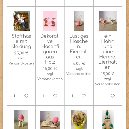
Stoffhas
Dekorati
Lustiges
ein
e mit
ve
Häsche
Hahn
Kleidung
Hasenfi
n.
und
guren
Eierhalt
eine
25,00 €
aus
er.
Henne.
zzgl.
Holz
Eierhalt
Versandkosten
8,00 €
er.
15,00 €
zzgl.
zzgl.
Versandkosten
15,00 €
Versandkosten
zzgl.
Versandkosten
In den Warenkorb
In den Warenkorb
In den Warenkorb
In den Warenk