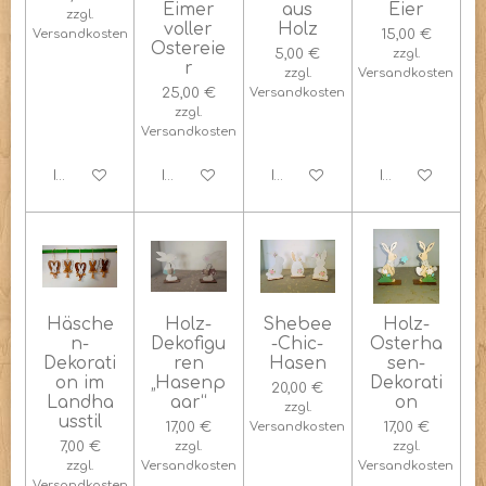
Eimer
aus
Eier
zzgl.
voller
Holz
Versandkosten
15,00 €
Ostereie
5,00 €
zzgl.
r
zzgl.
Versandkosten
25,00 €
Versandkosten
zzgl.
Versandkosten
In den Warenkorb
In den Warenkorb
In den Warenkorb
In den Warenk
Häsche
Holz-
Shebee
Holz-
n-
Dekofigu
-Chic-
Osterha
Dekorati
ren
Hasen
sen-
on im
„Hasenp
Dekorati
20,00 €
Landha
aar“
on
zzgl.
usstil
17,00 €
Versandkosten
17,00 €
7,00 €
zzgl.
zzgl.
zzgl.
Versandkosten
Versandkosten
Versandkosten