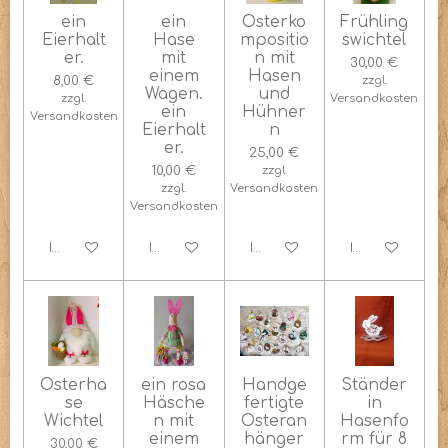
ein
ein
Osterko
Frühling
Eierhalt
Hase
mpositio
swichtel
er.
mit
n mit
30,00 €
einem
Hasen
8,00 €
zzgl.
Wagen.
und
zzgl.
Versandkosten
ein
Hühner
Versandkosten
Eierhalt
n
er.
25,00 €
10,00 €
zzgl.
zzgl.
Versandkosten
Versandkosten
In den Warenkorb
In den Warenkorb
In den Warenkorb
In den Warenk
Osterha
ein rosa
Handge
Ständer
se
Häsche
fertigte
in
Wichtel
n mit
Osteran
Hasenfo
einem
hänger
rm für 8
30,00 €