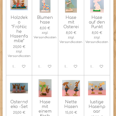
Holzdek
Blumen
Hase
Hase
o
hase
mit
auf den
"Fröhlic
Osterei
Punkt
8,00 €
he
zzgl.
8,00 €
8,00 €
Hasenfa
Versandkosten
zzgl.
zzgl.
milie"
Versandkosten
Versandkosten
20,00 €
zzgl.
Versandkosten
In den Warenkorb
In den Warenkorb
In den Warenkorb
In den Warenk
Osternd
Hase
Nette
lustige
eko -Set
mit
Hasen
Hasenp
einem
aar
20,00 €
15,00 €