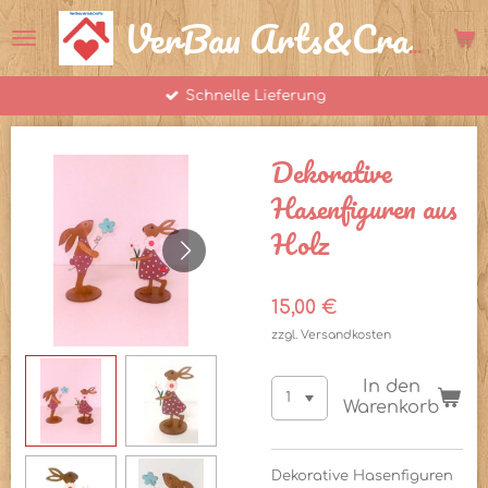
Zum
VerBau Arts&Crafts
Hauptinhalt
springen
Schnelle Lieferung
Dekorative
Hasenfiguren aus
Holz
15,00 €
zzgl. Versandkosten
In den
Warenkorb
Dekorative Hasenfiguren