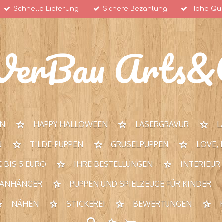
Schnelle Lieferung
Sichere Bezahlung
Hohe Qua
VerBau Arts&C
RN
HAPPY HALLOWEEN
LASERGRAVUR
L
N
TILDE-PUPPEN
GRUSELPUPPEN
LOVE,
 BIS 5 EURO
IHRE BESTELLUNGEN
INTERIEUR
 ANHÄNGER
PUPPEN UND SPIELZEUGE FÜR KINDER
NÄHEN
STICKEREI
BEWERTUNGEN