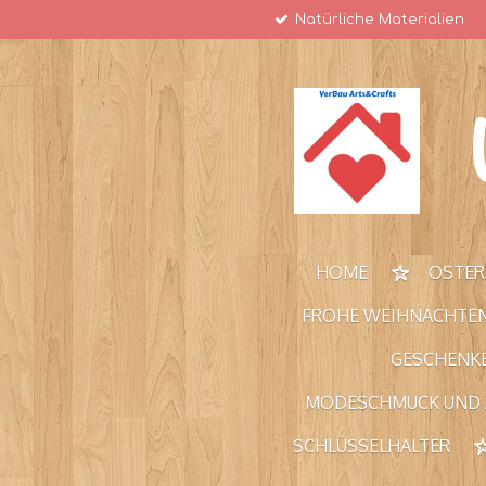
Natürliche Materialien
Zum
Hauptinhalt
springen
HOME
OSTE
FROHE WEIHNACHTE
GESCHENKE
MODESCHMUCK UND
SCHLÜSSELHALTER