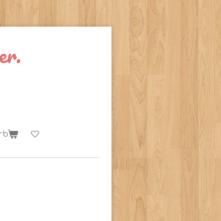
er.
rb