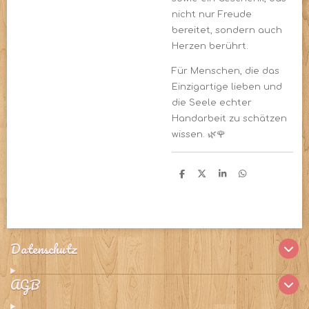
nicht nur Freude
bereitet, sondern auch
Herzen berührt.
Für Menschen, die das
Einzigartige lieben und
die Seele echter
Handarbeit zu schätzen
wissen. 🌿🌹
T
T
T
T
e
e
e
e
i
i
i
i
l
l
l
l
e
e
e
e
n
n
n
n
Datenschutz
AGB