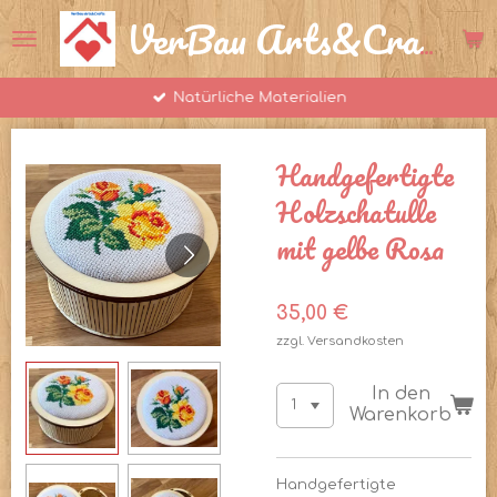
Zum
VerBau Arts&Crafts
Hauptinhalt
springen
Natürliche Materialien
Handgefertigte
Holzschatulle
mit gelbe Rosa
35,00 €
zzgl. Versandkosten
In den
Warenkorb
Handgefertigte