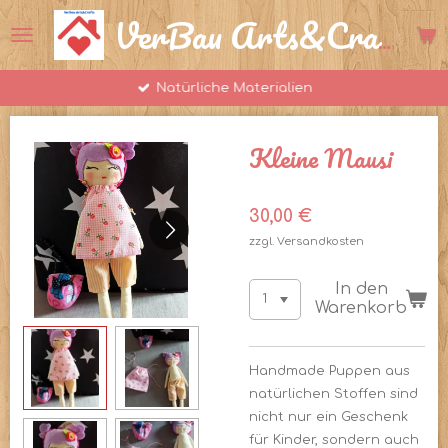
Zum
VerBau Arts&Crafts
Hauptinhalt
springen
Natürliche Materialien
Kleine Mausi
30,00 €
zzgl. Versandkosten
In den
Warenkorb
Handmade Puppen aus
natürlichen Stoffen sind
nicht nur ein Geschenk
für Kinder, sondern auch