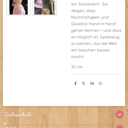
ein Statement. Sie
zeigen, dass
Nachhaltigkeit und
Qualität Hand in Hand
gehen können – und dass
es möglich ist, Spielzeug
zu wählen, das die Welt
ein bisschen besser
macht.
30 cm.
T
T
T
T
e
e
e
e
i
i
i
i
l
l
l
l
e
e
e
e
n
n
n
n
Datenschutz