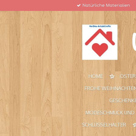
Natürliche Materialien
Zum
Hauptinhalt
springen
HOME
OSTE
FROHE WEIHNACHTE
GESCHENKE
MODESCHMUCK UND
SCHLÜSSELHALTER