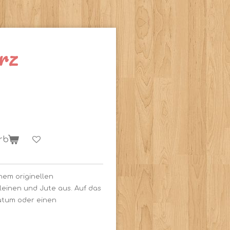
rz
rb
inem originellen
leinen und Jute aus. Auf das
atum oder einen