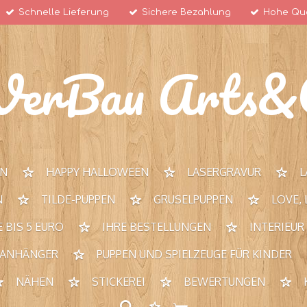
Schnelle Lieferung
Sichere Bezahlung
Hohe Qua
VerBau Arts&C
RN
HAPPY HALLOWEEN
LASERGRAVUR
L
N
TILDE-PUPPEN
GRUSELPUPPEN
LOVE,
 BIS 5 EURO
IHRE BESTELLUNGEN
INTERIEUR
 ANHÄNGER
PUPPEN UND SPIELZEUGE FÜR KINDER
NÄHEN
STICKEREI
BEWERTUNGEN