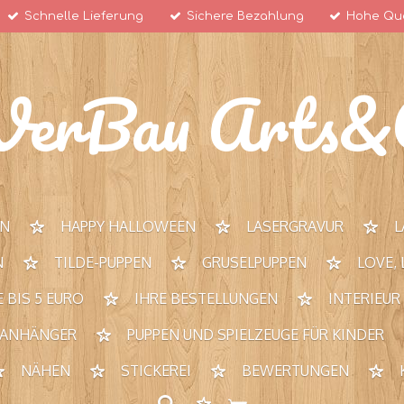
Schnelle Lieferung
Sichere Bezahlung
Hohe Qua
VerBau Arts&C
RN
HAPPY HALLOWEEN
LASERGRAVUR
L
N
TILDE-PUPPEN
GRUSELPUPPEN
LOVE,
 BIS 5 EURO
IHRE BESTELLUNGEN
INTERIEUR
 ANHÄNGER
PUPPEN UND SPIELZEUGE FÜR KINDER
NÄHEN
STICKEREI
BEWERTUNGEN