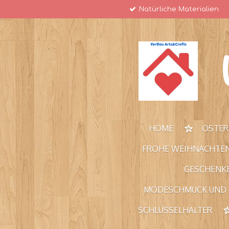
Natürliche Materialien
Zum
Hauptinhalt
springen
HOME
OSTE
FROHE WEIHNACHTE
GESCHENKE
MODESCHMUCK UND
SCHLÜSSELHALTER