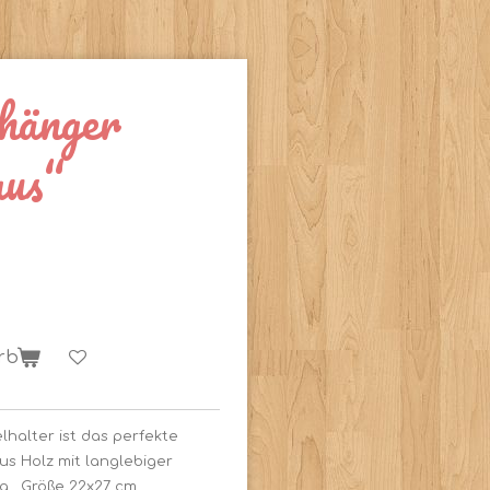
nhänger
us“
rb
lhalter ist das perfekte
us Holz mit langlebiger
g. Größe 22x27 cm.