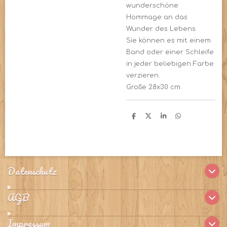
wunderschöne
Hommage an das
Wunder des Lebens.
Sie können es mit einem
Band oder einer Schleife
in jeder beliebigen Farbe
verzieren.
Große 28x30 cm.
T
T
T
T
e
e
e
e
i
i
i
i
l
l
l
l
e
e
e
e
n
n
n
n
Datenschutz
AGB
Impressum