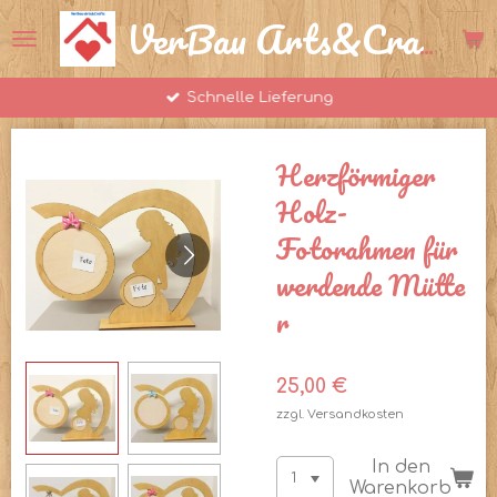
Zum
VerBau Arts&Crafts
Hauptinhalt
springen
Schnelle Lieferung
Herzförmiger
Holz-
Fotorahmen für
werdende Mütte
r
25,00 €
zzgl. Versandkosten
In den
Warenkorb