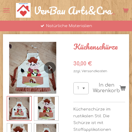
Zum
VerBau Arts&Crafts
Hauptinhalt
springen
Natürliche Materialien
Küchenschürze
30,00 €
zzgl. Versandkosten
In den
Warenkorb
Küchenschürze im
rustikalen Stil. Die
Schürze ist mit
Stoffapplikationen