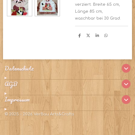
verziert. Breite 65 cm,
Länge 85 cm,
waschbar bei 30 Grad.
T
T
T
T
e
e
e
e
i
i
i
i
l
l
l
l
e
e
e
e
n
n
n
n
Datenschutz
AGB
Impressum
© 2025 - 2026 VerBau Arts&Crafts