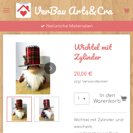
Zum
VerBau Arts&Crafts
Hauptinhalt
springen
Natürliche Materialien
Wichtel mit
Zylinder
20,00 €
zzgl. Versandkosten
In den
Warenkorb
Wichtel mit Zylinder und
weichem,