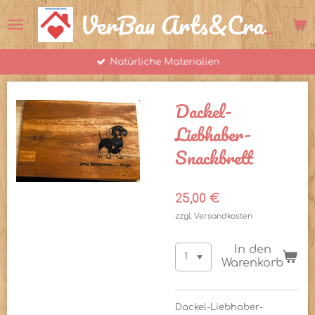
Zum
VerBau Arts&Crafts
Hauptinhalt
springen
Natürliche Materialien
Dackel-
Liebhaber-
Snackbrett
25,00 €
zzgl. Versandkosten
In den
Warenkorb
Dackel-Liebhaber-