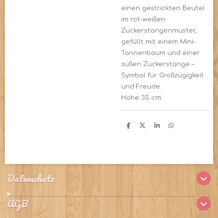
einen gestrickten Beutel
im rot-weißen
Zuckerstangenmuster,
gefüllt mit einem Mini-
Tannenbaum und einer
süßen Zuckerstange –
Symbol für Großzügigkeit
und Freude.
Höhe 35 cm.
T
T
T
T
e
e
e
e
i
i
i
i
l
l
l
l
e
e
e
e
n
n
n
n
Datenschutz
AGB