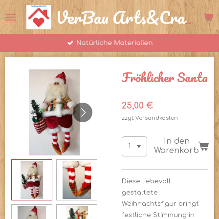
Zum
VerBau Arts&Crafts
Hauptinhalt
springen
Natürliche Materialien
Fröhlicher Santa
25,00 €
zzgl. Versandkosten
In den
Warenkorb
Diese liebevoll
gestaltete
Weihnachtsfigur bringt
festliche Stimmung in